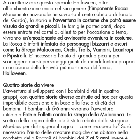
A caratterizzare questo speciale Halloween, oltre
all’ambientazione unica nel suo genere (
l’imponente Rocca
Monumento nazionaleche sovrasta il centro abitato di Lonato
del Garda), la storia e
l’avventura in costume che potrà essere
vissuta da grandi e piccoli.
Le famiglie partecipanti, dopo
essere entrate nel castello, allestito per l’occasione a tema,
vivranno
un’emozionante ed avvincente avventura in costume
.
La Rocca è infatti
infestata da personaggi bizzarri e oscuri
come la Strega Malaconca, Orchi, Trolls, Vampiri, Licantropi
e Pipistrelli
. E’ necessario l’aiuto di grandi e piccini per
sconfiggere questi personaggi giunti da mondi lontani proprio
in occasione della festività più mostruosa dell’anno,
Halloween.
Quattro storie da vivere
L’avventura si svilupperà con i bambini divisi in quattro
gruppi, con
quattro storie diverse costruite ad hoc
per questa
imperdibile occasione e in base alla fascia di età dei
bambini. I bambini di
5-6 anni
vivranno l’avventura
intitolata
Fate e Folletti contro la strega della Malaconca.
Lo
scettro della regina delle fate è stato rubato dallo stregone
Moebius per distruggere il regno… come recuperarlo? Sarà
necessario l’aiuto delle creature magiche che abitano nella
rocchetta della Rocca? Ai bambini dai
7 ai 9 anni
invece è