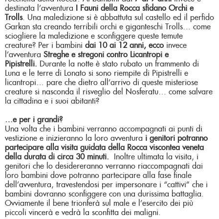
destinata l’avventura
I Fauni della Rocca sfidano Orchi e
Trolls
. Una maledizione si è abbattuta sul castello ed il perfido
Garkan sta creando terribili orchi e giganteschi Trolls… come
sciogliere la maledizione e sconfiggere queste temute
creature? Per i bambini
dai 10 ai 12 anni
, ecco
invece
l’avventura
Streghe e stregoni contro Licantropi e
Pipistrelli.
Durante la notte è stato rubato un frammento di
Luna e le terre di Lonato si sono riempite di Pipistrelli e
licantropi… pare che dietro all’arrivo di queste misteriose
creature si nasconda il risveglio del Nosferatu… come salvare
la cittadina e i suoi abitanti?
…e per i grandi?
Una volta che i bambini verranno accompagnati ai punti di
vestizione e inizieranno la loro avventura
i genitori
potranno
partecipare alla
visita guidata della Rocca viscontea veneta
della durata di circa 30 minuti.
Inoltre ultimata la visita, i
genitori che lo desidereranno verranno riaccompagnati dai
loro bambini dove potranno partecipare alla fase finale
dell’avventura, travestendosi per impersonare i “cattivi” che i
bambini dovranno sconfiggere con una durissima battaglia.
Ovviamente il bene trionferà sul male e l’esercito dei più
piccoli vincerà e vedrà la sconfitta dei maligni.