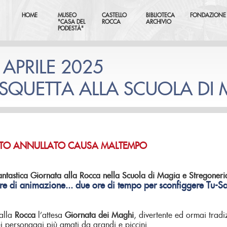
HOME
MUSEO
CASTELLO
BIBLIOTECA
FONDAZIONE
"CASA DEL
ROCCA
ARCHIVIO
PODESTÀ"
 APRILE 2025
SQUETTA ALLA SCUOLA DI
TO ANNULLATO CAUSA MALTEMPO
ntastica Giornata alla Rocca nella Scuola di Magia e Stregoner
re di animazione... due ore di tempo per sconfiggere Tu-Sa
alla
Rocca
l’attesa
Giornata dei Maghi
, divertente ed ormai tra
i personaggi più amati da grandi e piccini.