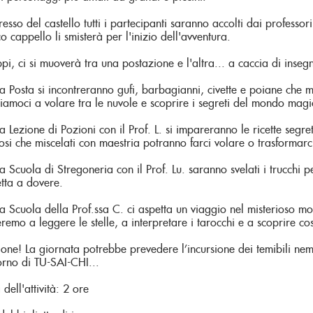
gresso del castello tutti i partecipanti saranno accolti dai profes
co cappello li smisterà per l'inizio dell'avventura.
ppi, ci si muoverà tra una postazione e l'altra... a caccia di inseg
la Posta si incontreranno gufi, barbagianni, civette e poiane che m
iamoci a volare tra le nuvole e scoprire i segreti del mondo magic
a Lezione di Pozioni con il Prof. L. si impareranno le ricette segre
iosi che miscelati con maestria potranno farci volare o trasformarc
la Scuola di Stregoneria con il Prof. Lu. saranno svelati i trucchi
tta a dovere.
la Scuola della Prof.ssa C. ci aspetta un viaggio nel misterioso m
emo a leggere le stelle, a interpretare i tarocchi e a scoprire cosa
ione! La giornata potrebbe prevedere l’incursione dei temibili ne
torno di TU-SAI-CHI...
dell'attività: 2 ore