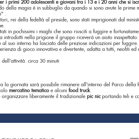
er i primi 200 adolescenti e giovani tra i 13 e i 20 anni
che si isc
do della magia è in subbuglio da quando si sono avute le prime ma
i" .
tori, rei della fedeltà al preside, sono stati imprigionati dal minis
ne.
tati in pochissimi i maghi che sono riusciti a fuggire e fortunatame
 introdotti nella prigione il gruppo riceverà un aiuto inaspettat
e al suo interno ha lasciato delle preziose indicazioni per fuggire.
erienza di gioco innovativa e divertente, adatta a tutti, neofiti ed
dell’attività: circa 30 minuti
tta la giornata sarà possibile rimanere all'interno del Parco dell
colo
mercatino tematico
e alcuni
food truck
.
e organizzare liberamente il tradizionale
pic nic
portando teli e co