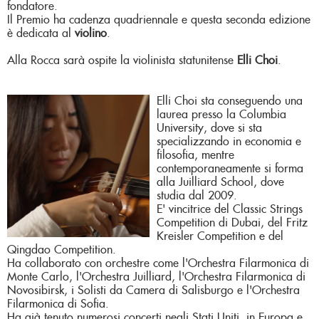
fondatore.
Il Premio ha cadenza quadriennale e questa seconda edizione
è dedicata al
violino
.
Alla Rocca sarà ospite la violinista statunitense
Elli Choi
.
Elli Choi
sta conseguendo una
laurea presso la Columbia
University, dove si sta
specializzando in economia e
filosofia, mentre
contemporaneamente si forma
alla Juilliard School, dove
studia dal 2009.
E' vincitrice del Classic Strings
Competition di Dubai, del Fritz
Kreisler Competition e del
Qingdao Competition.
Ha collaborato con orchestre come l'Orchestra Filarmonica di
Monte Carlo, l'Orchestra Juilliard, l'Orchestra Filarmonica di
Novosibirsk, i Solisti da Camera di Salisburgo e l'Orchestra
Filarmonica di Sofia.
Ha già tenuto numerosi concerti negli Stati Uniti, in Europa e