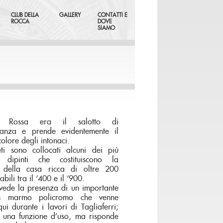
CLUB DELLA
GALLERY
CONTATTI E
ROCCA
DOVE
SIAMO
 Rossa era il salotto di
tanza e prende evidentemente il
olore degli intonaci.
eti sono collocati alcuni dei più
i dipinti che costituiscono la
 della casa ricca di oltre 200
abili tra il ‘400 e il ‘900.
vede la presenza di un importante
n marmo policromo che venne
qui durante i lavori di Tagliaferri;
 una funzione d’uso, ma risponde