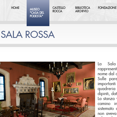
HOME
CASTELLO
BIBLIOTECA
FONDAZIONE
MUSEO
ROCCA
ARCHIVIO
"CASA DEL
PODESTÀ"
 SALA ROSSA
La Sala
rappresen
nome dal c
Sulle par
important
quadreria
dipinti, dat
La stanza 
camino i
sistemato 
non aveva