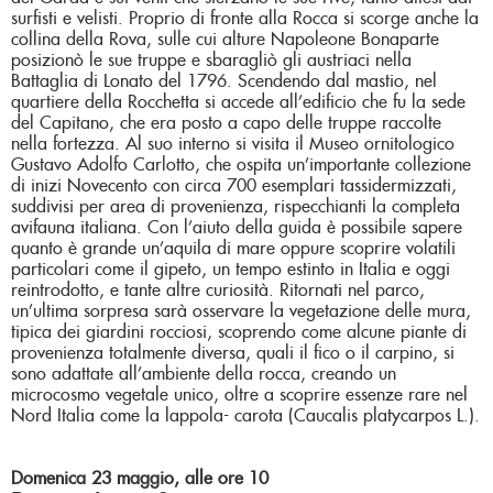
surfisti e velisti. Proprio di fronte alla Rocca si scorge anche la
collina della Rova, sulle cui alture Napoleone Bonaparte
posizionò le sue truppe e sbaragliò gli austriaci nella
Battaglia di Lonato del 1796. Scendendo dal mastio, nel
quartiere della Rocchetta si accede all’edificio che fu la sede
del Capitano, che era posto a capo delle truppe raccolte
nella fortezza. Al suo interno si visita il Museo ornitologico
Gustavo Adolfo Carlotto, che ospita un’importante collezione
di inizi Novecento con circa 700 esemplari tassidermizzati,
suddivisi per area di provenienza, rispecchianti la completa
avifauna italiana. Con l’aiuto della guida è possibile sapere
quanto è grande un’aquila di mare oppure scoprire volatili
particolari come il gipeto, un tempo estinto in Italia e oggi
reintrodotto, e tante altre curiosità. Ritornati nel parco,
un’ultima sorpresa sarà osservare la vegetazione delle mura,
tipica dei giardini rocciosi, scoprendo come alcune piante di
provenienza totalmente diversa, quali il fico o il carpino, si
sono adattate all’ambiente della rocca, creando un
microcosmo vegetale unico, oltre a scoprire essenze rare nel
Nord Italia come la lappola- carota (Caucalis platycarpos L.).
Domenica 23 maggio, alle ore 10