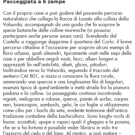
𝗣𝗮𝘀𝘀𝗲𝗴𝗴𝗶𝗮𝘁𝗮 𝗮 𝟲 𝘇𝗮𝗺𝗽𝗲
Con il proprio cane si può godere del piacevole percorso
naturalistico che collega la Rocca di Lonato alla collina della
Valsorda, accompagnati da una guida che fa scoprire le
specie botaniche delle colline moreniche (vi possono
partecipare anche persone senza cani). Scendendo dal
Castello si raggiunge dapprima il quartiere del Corlo: il breve
percorso cittadino è l’occasione per scoprire alcuni esempi di
flora urbana, quali oleandri, tipicamente usati nelle siepi delle
case o per abbellire angoli vuoti; lecci, alberi longevi e
apprezzati fin nell’antichità; abeti, glicini, pitosfori.
Inoltrandosi verso la Valsorda, seguendo il tracciato del
sentiero CAI 801, si inizia a conoscere la flora rurale,
ammirando una quercia e una lunghissima fila di bagolari,
essenza tipica di quest’ambiente a metà strada fra la pianura
padana e la collina. La passeggiata continua incontrando
vigneti, melograni e robinie, querce, piante di sorbo, carpini
neri, biancospini, sambuchi, gelsi, le cui foglie si utilizzavano
come cibo per i bachi da seta, evidente testimone dell’antica
tradizione contadina della bachicoltura. Sono luoghi ricchi di
fauna: scoiattoli, upupe e rapaci quali il gheppio e la poiana,
che se si ha fortuna è possibile veder librarsi in volo tra
l’azzurro del cielo e del lago. Al rientro, si può visitare –