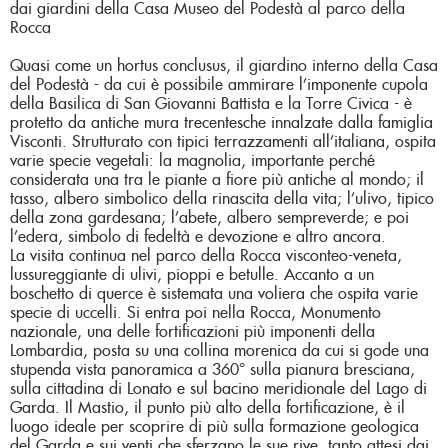
dai giardini della Casa Museo del Podestà al parco della
Rocca
Quasi come un hortus conclusus, il giardino interno della Casa
del Podestà - da cui è possibile ammirare l’imponente cupola
della Basilica di San Giovanni Battista e la Torre Civica - è
protetto da antiche mura trecentesche innalzate dalla famiglia
Visconti. Strutturato con tipici terrazzamenti all’italiana, ospita
varie specie vegetali: la magnolia, importante perché
considerata una tra le piante a fiore più antiche al mondo; il
tasso, albero simbolico della rinascita della vita; l’ulivo, tipico
della zona gardesana; l’abete, albero sempreverde; e poi
l’edera, simbolo di fedeltà e devozione e altro ancora.
La visita continua nel parco della Rocca visconteo-veneta,
lussureggiante di ulivi, pioppi e betulle. Accanto a un
boschetto di querce è sistemata una voliera che ospita varie
specie di uccelli. Si entra poi nella Rocca, Monumento
nazionale, una delle fortificazioni più imponenti della
Lombardia, posta su una collina morenica da cui si gode una
stupenda vista panoramica a 360° sulla pianura bresciana,
sulla cittadina di Lonato e sul bacino meridionale del Lago di
Garda. Il Mastio, il punto più alto della fortificazione, è il
luogo ideale per scoprire di più sulla formazione geologica
del Garda e sui venti che sferzano le sue rive, tanto attesi dai