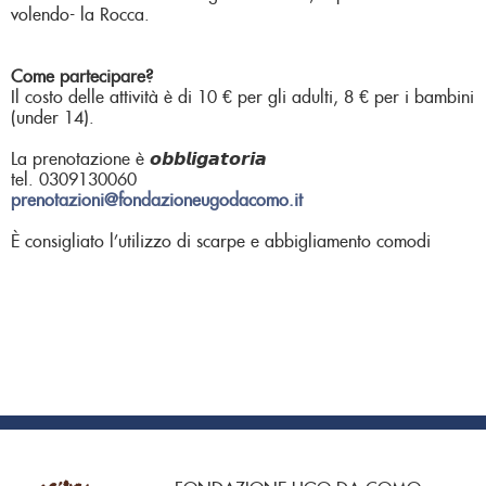
volendo- la Rocca.
Come partecipare?
Il costo delle attività è di 10 € per gli adulti, 8 € per i bambini
(under 14).
La prenotazione è 𝙤𝙗𝙗𝙡𝙞𝙜𝙖𝙩𝙤𝙧𝙞𝙖
tel. 0309130060
prenotazioni@fondazioneugodacomo.it
È consigliato l’utilizzo di scarpe e abbigliamento comodi