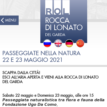
ROCCA
MENU
DI LONATO
DEL GARDA
PASSEGGIATE NELLA NATURA
22 E 23 MAGGIO 2021
SCAPPA DALLA CITTÀ!
ESCI ALL’ARIA APERTA E VIENI ALLA ROCCA DI LONATO
DEL GARDA
Sabato 22 maggio e Domenica 23 maggio, alle ore 15
𝙋𝙖𝙨𝙨𝙚𝙜𝙜𝙞𝙖𝙩𝙖 𝙣𝙖𝙩𝙪𝙧𝙖𝙡𝙞𝙨𝙩𝙞𝙘𝙖 𝙩𝙧𝙖 𝙛𝙡𝙤𝙧𝙖 𝙚 𝙛𝙖𝙪𝙣𝙖 𝙙𝙚𝙡𝙡𝙖
𝙁𝙤𝙣𝙙𝙖𝙯𝙞𝙤𝙣𝙚 𝙐𝙜𝙤 𝘿𝙖 𝘾𝙤𝙢𝙤,