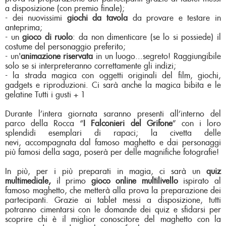
a disposizione (con premio finale);
-
dei nuovissimi
giochi da tavola
da provare e testare in
anteprima;
- un
gioco di ruolo
: da non dimenticare (se lo si possiede) il
costume del personaggio preferito;
-
un'
animazione riservata
in un luogo...segreto! Raggiungibile
solo se si interpreteranno correttamente gli indizi;
- la strada magica con oggetti originali del film, giochi,
gadgets e riproduzioni. Ci sarà anche la magica bibita e le
gelatine Tutti i gusti + 1
Durante l’intera giornata saranno presenti all’interno del
parco della Rocca “
I Falconieri del Grifone
” con i loro
splendidi esemplari di rapaci; la civetta delle
nevi, accompagnata dal famoso maghetto e dai personaggi
più famosi della saga, poserà per delle magnifiche fotografie!
In più, per i più preparati in magia, ci sarà un
quiz
multimediale,
il primo
gioco online multilivello
ispirato al
famoso maghetto, che metterà alla prova la preparazione dei
partecipanti. Grazie ai tablet messi a disposizione, tutti
potranno cimentarsi con le domande dei quiz e sfidarsi per
scoprire chi è il miglior conoscitore del maghetto con la