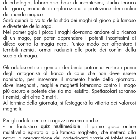
di erbologia, laboratorio base di incantesimi, studio teorico
del gioco, momenti di esplorazione e protezione dei confini
del mondo magico.
Sarà quindi la volta della sfida dei maghi al gioco più famoso
e divertente della saga.
Nel pomeriggio i piccoli maghi dovranno andare alla ricerca
di un mago, per poter apprendere i potenti incantesimi di
difesa contro la magia nera, l’unico modo per affrontare i
terribili nemici, ormai radunati alle porte dei confini della
scuola di magia.
Gli adolescenti e i genitori dei bimbi potranno vestire i panni
degli antagonisti al fianco di colui che non deve essere
nominato, per inscenare il momento finale della giornata,
dove insegnanti, maghi e maghetti lotteranno contro il mago
più oscuro e potente che sia mai esistito. Spettacolari saranno
i nemici, alti oltre 3 metri.
Al termine della giornata, si festeggerà la vittoria dei valorosi
maghetti.
Per gli adolescenti e i ragazzi avremo anche:
-
un fantastico
quiz multimediale
: il primo gioco online
multilivello ispirato al più famoso maghetto, che metterà alla
prova la preparazione dei partecipanti grazie ai tablet messi