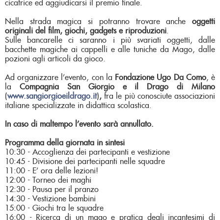
cicatrice ed aggiudicarsi il premio finale.
Nella strada magica si potranno trovare anche
oggetti
originali del film, giochi, gadgets e riproduzioni
.
Sulle bancarelle ci saranno i più svariati oggetti, dalle
bacchette magiche ai cappelli e alle tuniche da Mago, dalle
pozioni agli articoli da gioco.
Ad organizzare l’evento, con la
Fondazione Ugo
Da Como
, è
la
Compagnia San
Giorgio e il Drago di Milano
(
www.sangiorgioeildrago.it
)
,
fra le più conosciute associazioni
italiane specializzate in didattica scolastica.
In caso di maltempo l’evento sarà annullato.
Programma della giornata in sintesi
10:30 - Accoglienza dei partecipanti e vestizione
10:45 - Divisione dei partecipanti nelle squadre
11:00 - E’ ora delle lezioni!
12:00 - Torneo dei maghi
12:30 - Pausa per il pranzo
14:30 - Vestizione bambini
15:00 - Giochi tra le squadre
16:00 - Ricerca di un mago e pratica degli incantesimi di